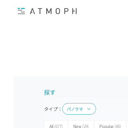
探す
タイプ：
パノラマ
パノラマ
All
(677)
New
(29)
Popular
(86)