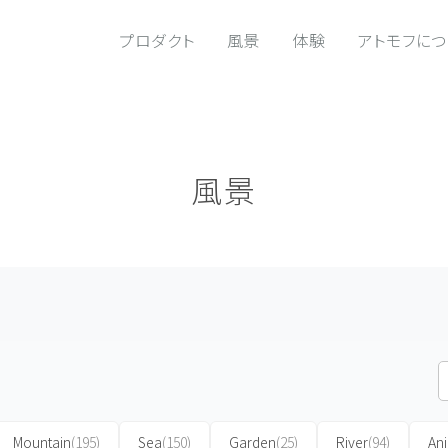
プロダクト
風景
体験
アトモフに
風景
Mountain
(195)
Sea
(150)
Garden
(25)
River
(94)
An