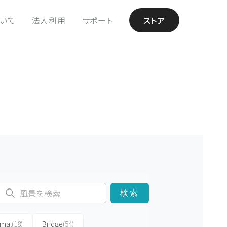
ついて
法人利用
サポート
ストア
検索
imal
(18)
Bridge
(54)