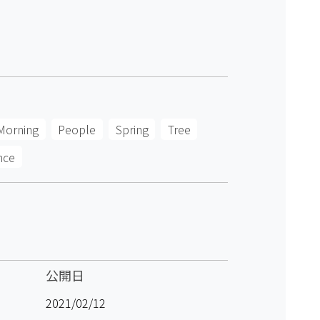
Morning
People
Spring
Tree
nce
公開日
2021/02/12