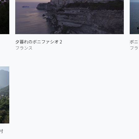
夕暮れのボニファシオ 2
ボニ
フランス
フラ
村