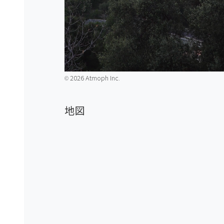
2026 Atmoph Inc.
©️
地図