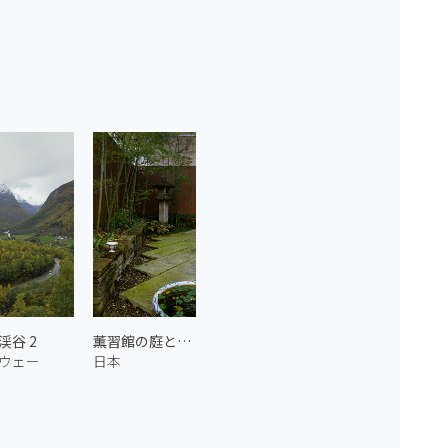
渓谷 2
薫習館の庭とお香
ウェー
日本