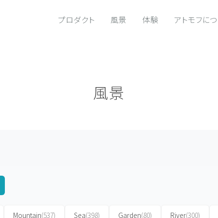
プロダクト
風景
体験
アトモフに
風景
Mountain
(537)
Sea
(398)
Garden
(80)
River
(300)