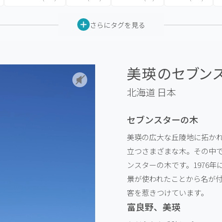
さらにタグを見る
美瑛のセブンス
北海道
日本
セブンスターの木
美瑛の広大な丘陵地に拓か
立つさまざまな木。その中
ンスターの木です。1976
景が使われたことから名が付
客を惹きつけています。
富良野、美瑛