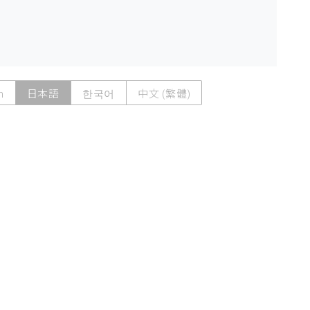
h
日本語
한국어
中文 (繁體)