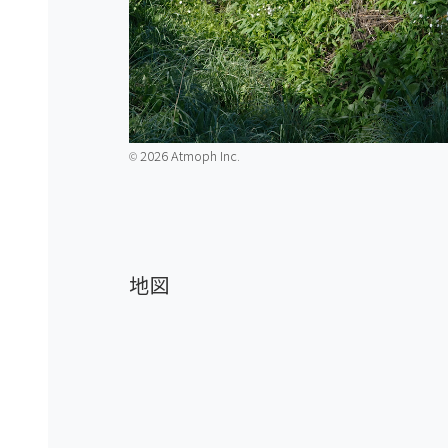
2026 Atmoph Inc.
©️
地図