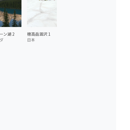
ーン湖 2
穂高岳涸沢 1
ダ
日本