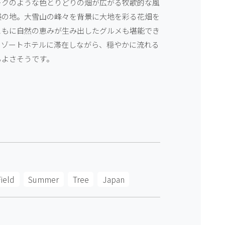
ークのような色とりどりの畑が広がる牧歌的な風
瑛の地。大雪山の峰々を背景に大地を彩る花畑を
ともに自然の恵みが生み出したグルメも堪能でき
リゾートホテルに滞在しながら、穏やかに流れる
もよさそうです。
Field
Summer
Tree
Japan