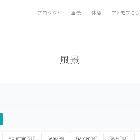
プロダクト
風景
体験
アトモフに
風景
Mountain
(537)
Sea
(398)
Garden
(80)
River
(300)