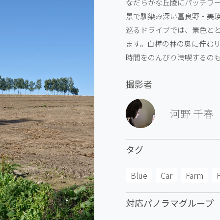
なだらかな丘陵にパッチワ
景で馴染み深い富良野・美
巡るドライブでは、景色と
ます。白樺の林の奥に佇む
時間をのんびり満喫するの
撮影者
河野 千春
タグ
Blue
Car
Farm
対応パノラマグループ