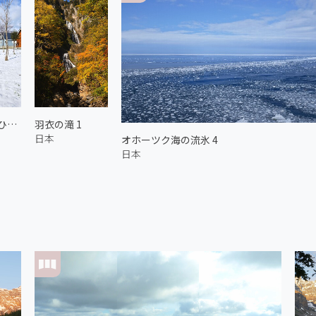
雪のニセコひらふ
羽衣の滝 1
日本
オホーツク海の流氷 4
日本