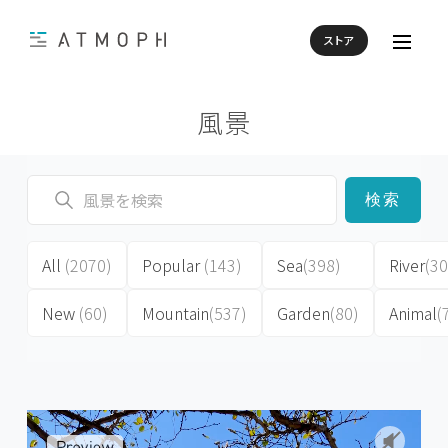
ストア
風景
検索
All
(2070)
Popular
(143)
Sea
(398)
River
(30
New
(60)
Mountain
(537)
Garden
(80)
Animal
(