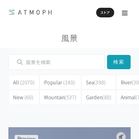
ストア
風景
検索
All
(2070)
Popular
(140)
Sea
(398)
River
(30
New
(60)
Mountain
(537)
Garden
(80)
Animal
(