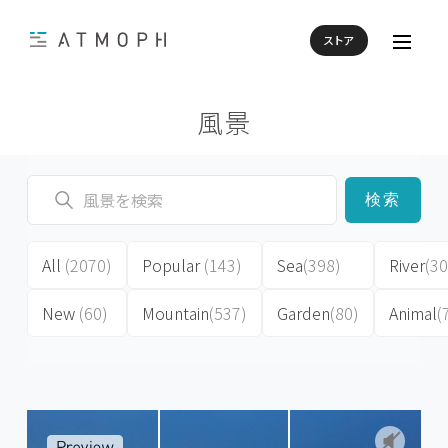
ストア
風景
検索
All
(2070)
Popular
(143)
Sea
(398)
River
(30
New
(60)
Mountain
(537)
Garden
(80)
Animal
(