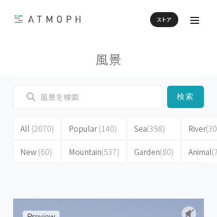
ストア
風景
検索
All
(2070)
Popular
(140)
Sea
(398)
River
(30
New
(60)
Mountain
(537)
Garden
(80)
Animal
(