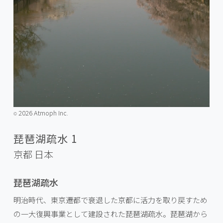
2026 Atmoph Inc.
©️
琵琶湖疏水 1
京都
日本
琵琶湖疏水
明治時代、東京遷都で衰退した京都に活力を取り戻すため
の一大復興事業として建設された琵琶湖疏水。琵琶湖から