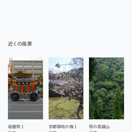
近くの風景
祇園祭 1
京都御苑の梅 1
雨の高雄山