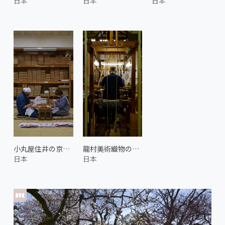
日本
日本
日本
小丸屋住井の京丸うちわ 3
龍村美術織物の機織り
日本
日本