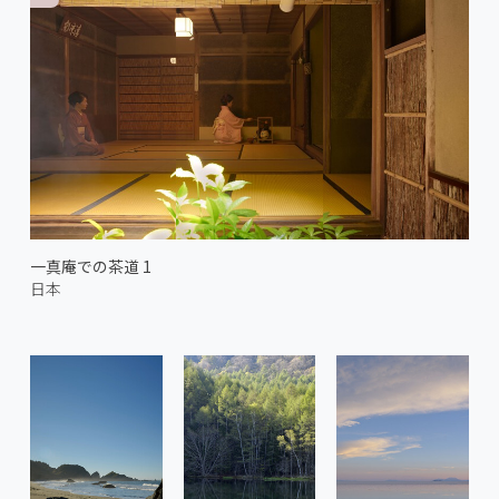
一真庵での茶道 1
日本