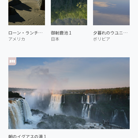
ローン・ランチ・ビーチ 3
御射鹿池 1
夕暮れのウユニ塩湖 1
アメリカ
日本
ボリビア
朝のイグアスの滝 1