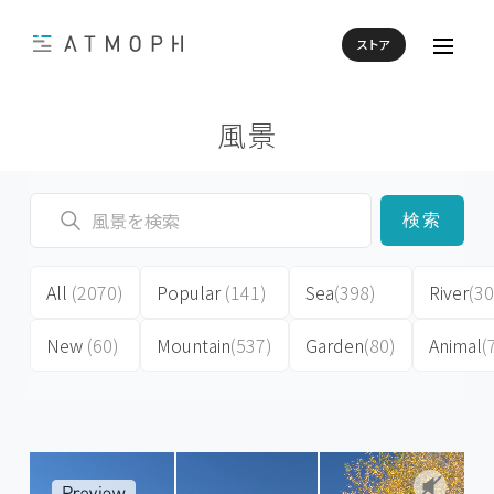
ストア
風景
検索
All
(2070)
Popular
(141)
Sea
(398)
River
(30
New
(60)
Mountain
(537)
Garden
(80)
Animal
(