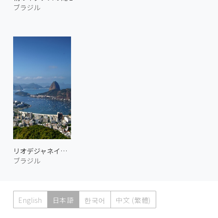
ブラジル
リオデジャネイロの街並み 2
ブラジル
English
日本語
한국어
中文 (繁體)