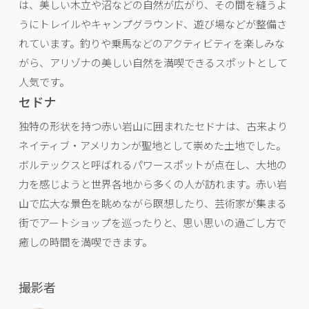
は、美しい木立や沼などの自然が広がり、その間を縫うよ
うにトレイルやキャンプグラウンド、遊び場などが整備さ
れています。釣りや乗馬などのアクティビティを楽しみな
がら、アリゾナの美しい自然を満喫できるスポットとして
人気です。
セドナ
独特の形状を持つ赤い岩山に囲まれたセドナは、古来より
ネイティブ・アメリカンが聖地として崇めた土地でした。
ボルテックスと呼ばれるパワースポットが点在し、大地の
力を感じようと世界各地から多くの人が訪れます。赤い岩
山で広大な景色を眺めながら瞑想したり、芸術家が集まる
街でアートショップを巡ったりと、思い思いの過ごし方で
癒しの時間を満喫できます。
撮影者