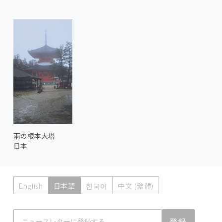
雨の根本大塔
日本
English
日本語
한국어
中文 (繁體)
Atmoph News
登録