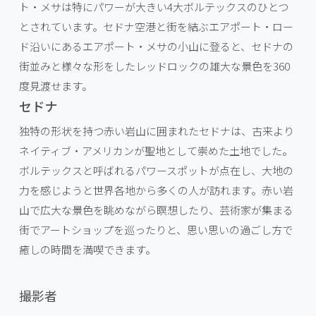
ト・メサは特にパワーが大きい4大ボルテックスのひとつ
とされています。セドナ空港と街を結ぶエアポート・ロー
ド沿いにあるエアポート・メサの小山に登ると、セドナの
街並みと様々な形をしたレッドロックの雄大な景色を360
度見渡せます。
セドナ
独特の形状を持つ赤い岩山に囲まれたセドナは、古来より
ネイティブ・アメリカンが聖地として崇めた土地でした。
ボルテックスと呼ばれるパワースポットが点在し、大地の
力を感じようと世界各地から多くの人が訪れます。赤い岩
山で広大な景色を眺めながら瞑想したり、芸術家が集まる
街でアートショップを巡ったりと、思い思いの過ごし方で
癒しの時間を満喫できます。
撮影者