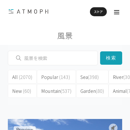
ストア
風景
検索
All
(2070)
Popular
(143)
Sea
(398)
River
(30
New
(60)
Mountain
(537)
Garden
(80)
Animal
(