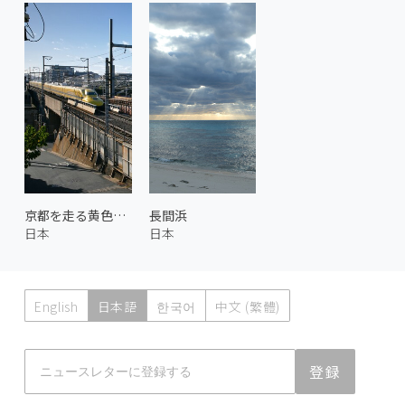
京都を走る黄色い新幹線 2
長間浜
日本
日本
English
日本語
한국어
中文 (繁體)
Atmoph News
登録