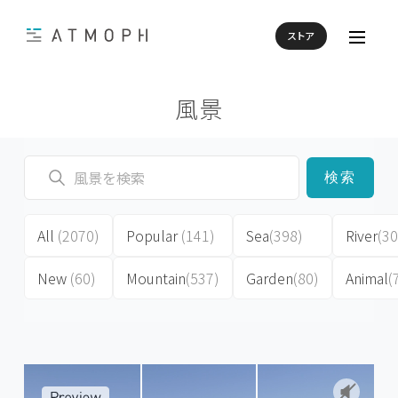
ストア
風景
検索
All
(2070)
Popular
(141)
Sea
(398)
River
(30
New
(60)
Mountain
(537)
Garden
(80)
Animal
(