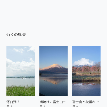
近くの風景
河口湖 2
朝焼けの富士山と山中湖 1
富士山と枝垂れ桜 1
日本
日本
日本