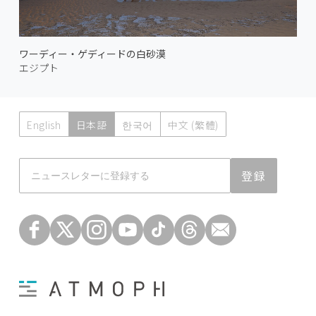
ワーディー・ゲディードの白砂漠
エジプト
English
日本語
한국어
中文 (繁體)
Atmoph News
登録