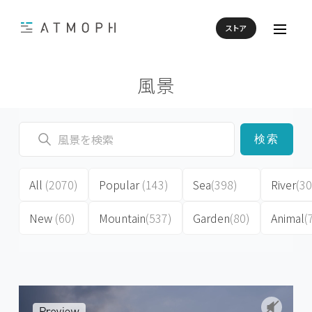
ストア
風景
検索
All
(2070)
Popular
(143)
Sea
(398)
River
(30
New
(60)
Mountain
(537)
Garden
(80)
Animal
(