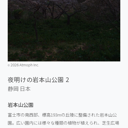
2026 Atmoph Inc.
©️
夜明けの岩本山公園 2
静岡
日本
岩本山公園
富士市の南西部、標高193mの丘陵に整備された岩本山公
園。広い園内には様々な種類の植物が植えられ、芝生広場