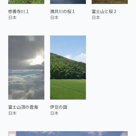
修善寺川 1
潤井川の桜 1
富士山と桜 2
日本
日本
日本
富士山頂の雲海
伊豆の国
日本
日本