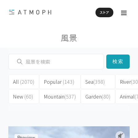
ストア
風景
検索
All
(2070)
Popular
(143)
Sea
(398)
River
(30
New
(60)
Mountain
(537)
Garden
(80)
Animal
(