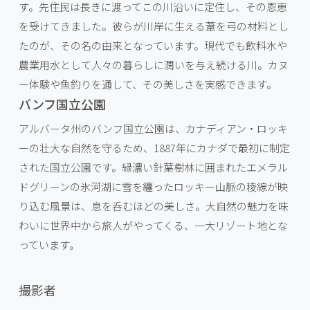
す。先住民は長きに渡ってこの川沿いに定住し、その恩恵
を受けてきました。彼らが川岸に生える葦を弓の材料とし
たのが、その名の由来となっています。現代でも飲料水や
農業用水として人々の暮らしに潤いを与え続ける川。カヌ
ー体験や魚釣りを通して、その美しさを実感できます。
バンフ国立公園
アルバータ州のバンフ国立公園は、カナディアン・ロッキ
ーの壮大な自然を守るため、1887年にカナダで最初に制定
された国立公園です。緑濃い針葉樹林に囲まれたエメラル
ドグリーンの氷河湖に雪を纏ったロッキー山脈の稜線が映
り込む風景は、息を呑むほどの美しさ。大自然の魅力を味
わいに世界中から旅人がやってくる、一大リゾート地とな
っています。
撮影者