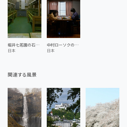
堀井七茗園の石臼挽き 2
中村ローソクの絵付け
日本
日本
関連する風景