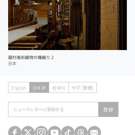
龍村美術織物の機織り 2
日本
English
日本語
한국어
中文 (繁體)
Atmoph News
登録