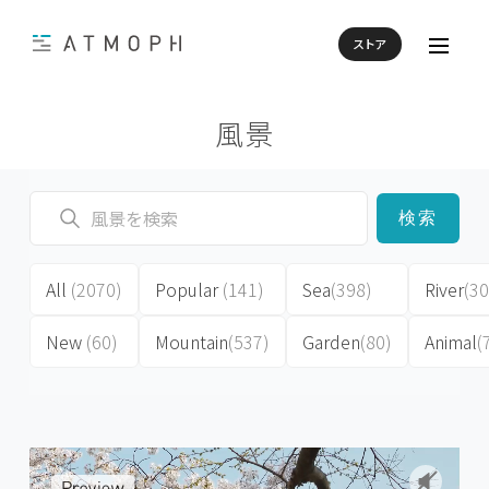
ストア
風景
検索
All
(2070)
Popular
(141)
Sea
(398)
River
(30
New
(60)
Mountain
(537)
Garden
(80)
Animal
(