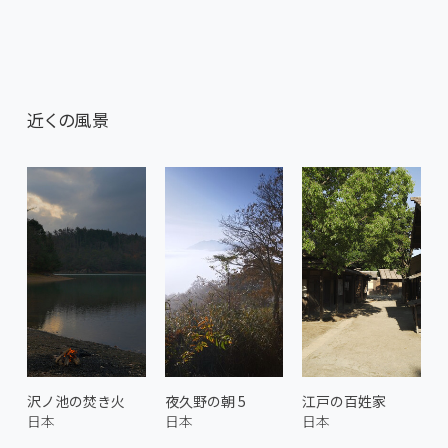
近くの風景
沢ノ池の焚き火
夜久野の朝 5
江戸の百姓家
日本
日本
日本