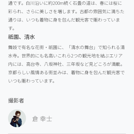
通です。白川沿いに約200m続く石畳の道は、春には桜に
彩られ、さらに美しさを増します。古都の雰囲気に満ちた
通りは、いつも着物に身を包んだ観光客で賑わっていま
す。
祇園、清水
舞妓で有名な花街・祇園に、「清水の舞台」で知られる清
水寺。世界的にも名高いこれら2つの観光地を結ぶエリア
内には、高台寺、八坂神社、三年坂など見どころが満載。
京都らしい風情ある街並みは、着物に身を包んだ観光客で
いつも賑わっています。
撮影者
倉 幸士