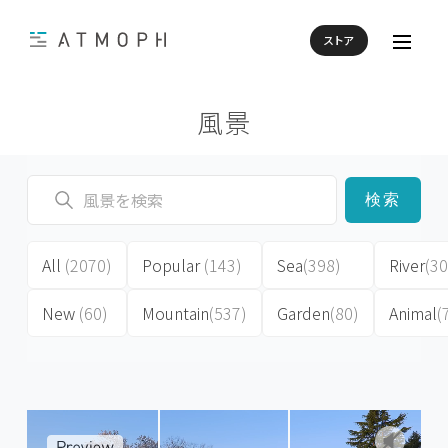
ストア
風景
検索
All
(2070)
Popular
(143)
Sea
(398)
River
(30
New
(60)
Mountain
(537)
Garden
(80)
Animal
(