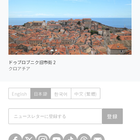
ドゥブロブニク旧市街 2
クロアチア
English
日本語
한국어
中文 (繁體)
Atmoph News
登録