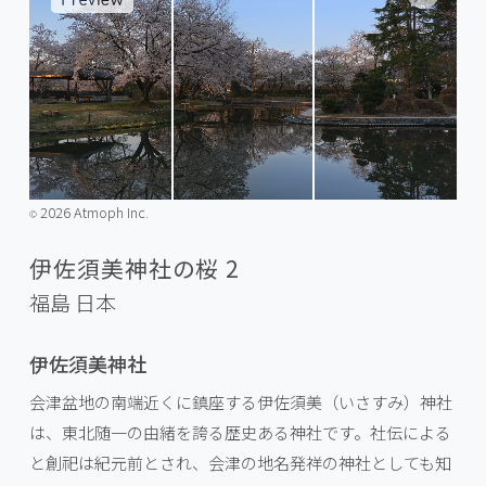
2026 Atmoph Inc.
©️
伊佐須美神社の桜 2
福島
日本
伊佐須美神社
会津盆地の南端近くに鎮座する伊佐須美（いさすみ）神社
は、東北随一の由緒を誇る歴史ある神社です。社伝による
と創祀は紀元前とされ、会津の地名発祥の神社としても知