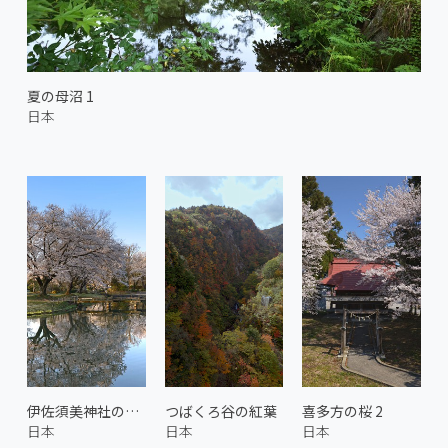
夏の母沼 1
日本
伊佐須美神社の桜 1
つばくろ谷の紅葉
喜多方の桜 2
日本
日本
日本