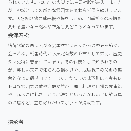
られています。2008年の火災では主要社殿が焼失しました
が、神域としての厳かな雰囲気を変わらず保ち続けていま
す。天然記念物の薄墨桜や藤をはじめ、四季折々の表情を
見せる豊かな自然林や神苑も見どころとなっています。
会津若松
猪苗代湖の西に広がる会津盆地に古くからの歴史を紡ぐ、
会津若松。戦国時代から東北有数の都市として栄え、歴史
深い史跡に恵まれています。その代表として知られるの
が、美しい天守で知られる鶴ヶ城や、戊辰戦争の悲劇の舞
台となった飯盛山です。また、かつての城下町には今もレ
トロな雰囲気の蔵や洋館が並び、郷土料理が自慢の食事処
や、赤べこに起き上がり小法師といったかわいい伝統玩具
のお店など、立ち寄りたいスポットが満載です。
撮影者