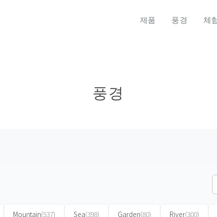
제품
풍경
체
풍경
Mountain
(537)
Sea
(398)
Garden
(80)
River
(300)