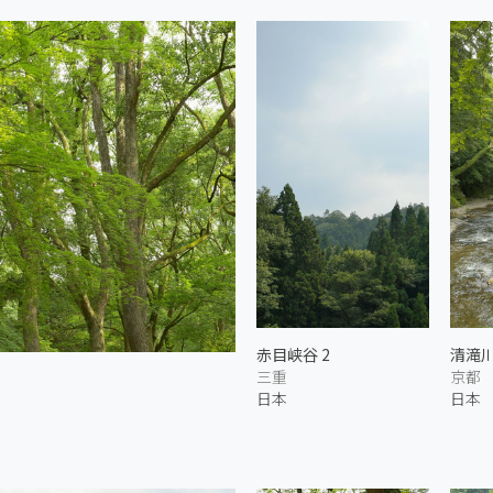
赤目峡谷 2
清滝川
三重
京都
日本
日本