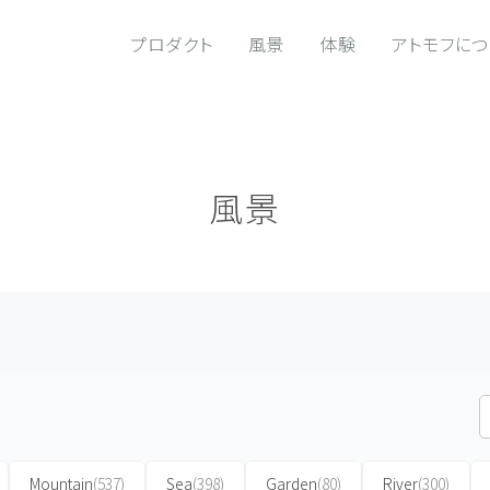
プロダクト
風景
体験
アトモフに
風景
Mountain
(537)
Sea
(398)
Garden
(80)
River
(300)