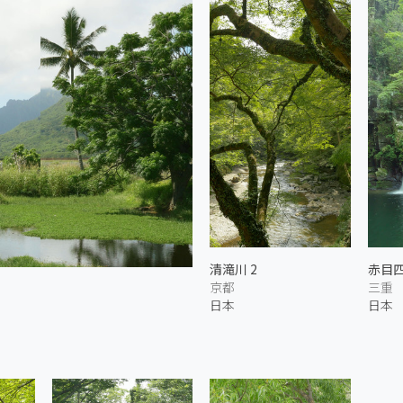
清滝川 2
赤目四
京都
三重
日本
日本