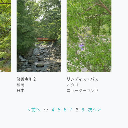
修善寺川 2
リンディス・パス
静岡
オタゴ
日本
ニュージーランド
< 前へ
…
4
5
6
7
8
9
次へ >