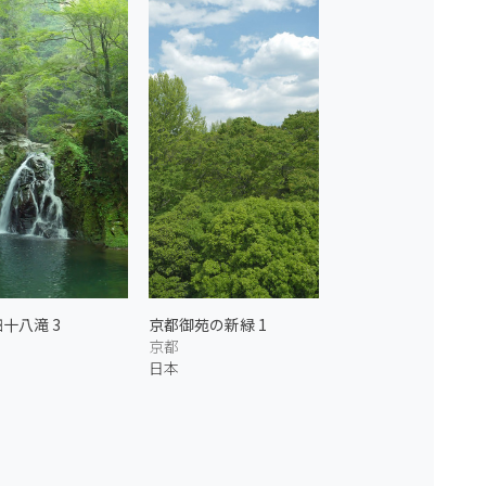
十八滝 3
京都御苑の新緑 1
京都
日本