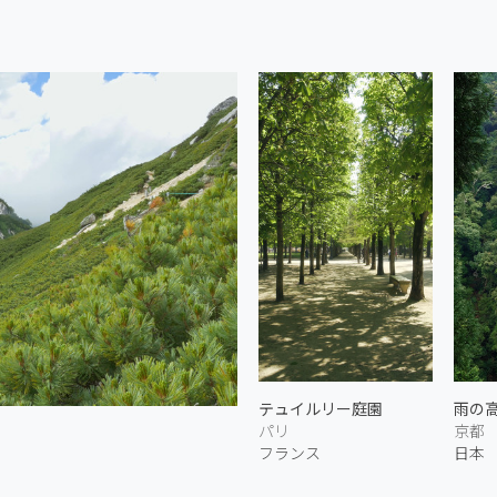
テュイルリー庭園
雨の
パリ
京都
フランス
日本