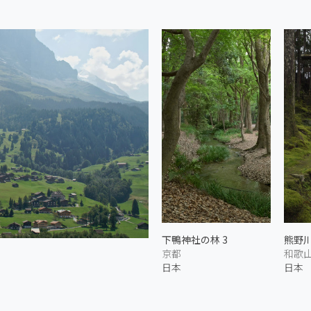
下鴨神社の林 3
熊野
京都
和歌
日本
日本