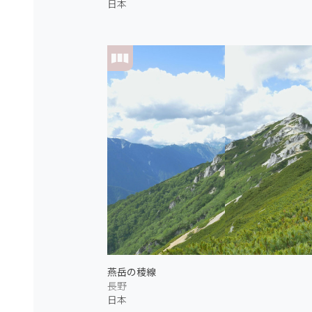
日本
燕岳の稜線
長野
日本