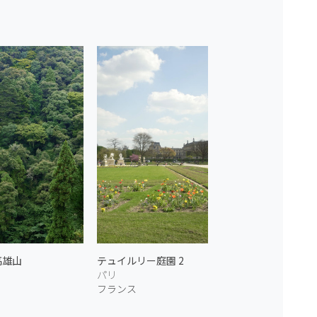
高雄山
テュイルリー庭園 2
パリ
フランス