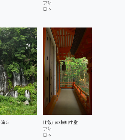
京都
日本
滝 5
比叡山の横川中堂
京都
日本