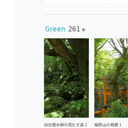
Green
261
本
白谷雲水峡の苔むす森 1
稲荷山の鳥居 1