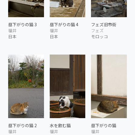
昼下がりの猫 3
昼下がりの猫 4
フェズ旧市街
福井
福井
フェズ
日本
日本
モロッコ
昼下がりの猫 2
水を飲む猫
昼下がりの猫
福井
福井
福井