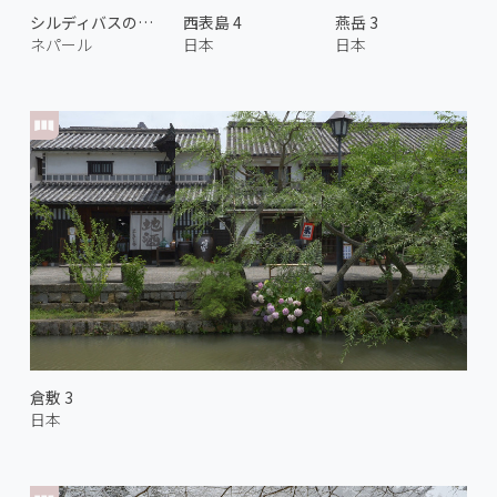
シルディバスの渓谷 1
西表島 4
燕岳 3
ネパール
日本
日本
倉敷 3
日本