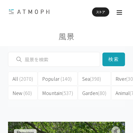
ストア
風景
検索
All
(2070)
Popular
(140)
Sea
(398)
River
(30
New
(60)
Mountain
(537)
Garden
(80)
Animal
(