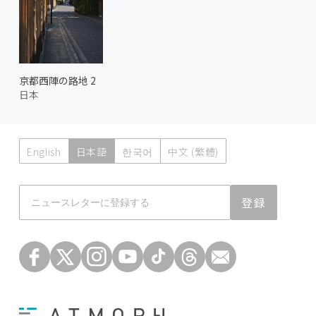
京都西陣の路地 2
日本
English
日本語
한국어
中文 (繁體)
Atmoph News
登録