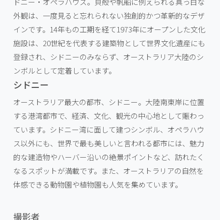
ドニー・オペラハウス。貝殻や帆船に例えられる真っ白な
外観は、一度見ると忘れられない独創的かつ革新的なデザ
インです。14年もの工期を経て1973年にオープンした文化
施設は、20世紀を代表する建築物として世界文化遺産にも
登録され、シドニーのみならず、オーストラリア大陸のシ
ンボルとして定着しています。
シドニー
オーストラリア最大の都市、シドニー。大陸南東岸に位置
する港湾都市で、経済、文化、観光の中心地として賑わっ
ています。シドニー湾に面して建つシンボル、オペラハウ
ス以外にも、世界で最も美しいと言われる都市には、魅力
的な建造物やハーバー沿いの絶景ポイントなど、訪れたく
なるスポットが満載です。また、オーストラリアの自然を
体感できる動物園や植物園も人気を集めています。
撮影者