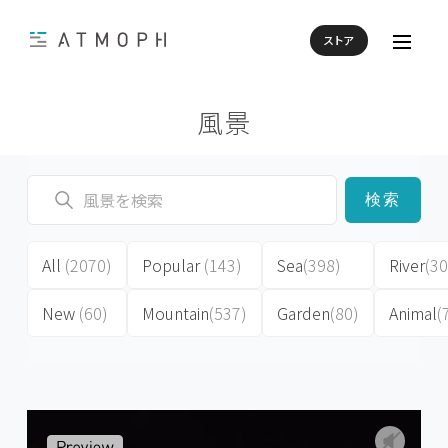
ストア
風景
検索
All
(2070)
Popular
(143)
Sea
(398)
River
(30
New
(60)
Mountain
(537)
Garden
(80)
Animal
(