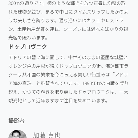
300mの通りです。鏡のような輝きを放つ石畳に均整の取
れた建物が並び、まるで中世にタイムスリップしたかのよ
うな美しさを誇ります。通り沿いにはカフェやレストラ
ン、土産物屋が軒を連ね、シーズンには溢れんばかりの観
光客で賑わいます。
ドゥブロヴニク
アドリアの碧い海に面して、中世そのままの堅固な城壁と
オレンジ色の屋根が続くドゥブロヴニクの街。海運都市ラ
グーサ共和国の繁栄を今に伝える美しい街並みは「アドリ
ア海の真珠」と称賛されています。1990年代の内戦を乗り
越え、かつての輝きを取り戻したドゥブロヴニクは、一大
観光地として近年ますます注目を集めています。
撮影者
加藤 真也