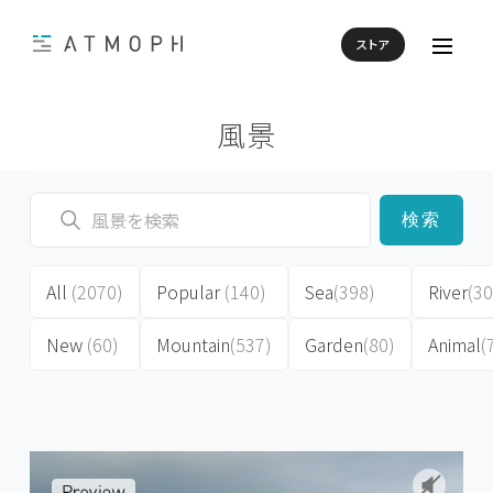
ストア
風景
検索
All
(2070)
Popular
(140)
Sea
(398)
River
(30
New
(60)
Mountain
(537)
Garden
(80)
Animal
(