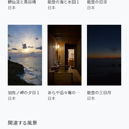
鶴仙渓と黒谷橋
能登の海と水田 1
能登の日没
日本
日本
日本
加佐ノ岬の夕日 1
あらや滔々庵の客室 2
能登の三日月
日本
日本
日本
関連する風景