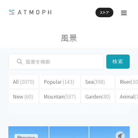
ストア
風景
検索
All
(2070)
Popular
(143)
Sea
(398)
River
(30
New
(60)
Mountain
(537)
Garden
(80)
Animal
(