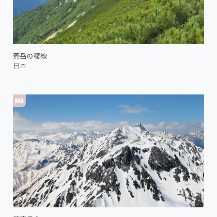
燕岳の稜線
日本