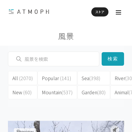
ストア
風景
検索
All
(2070)
Popular
(141)
Sea
(398)
River
(30
New
(60)
Mountain
(537)
Garden
(80)
Animal
(