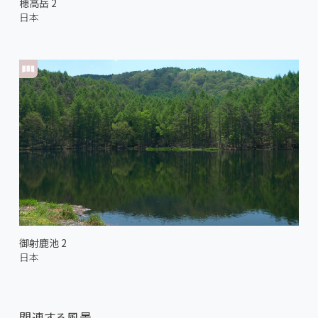
穂高岳 2
日本
御射鹿池 2
日本
関連する風景