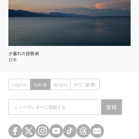
夕暮れの琵琶湖
日本
English
日本語
한국어
中文 (繁體)
Atmoph News
登録