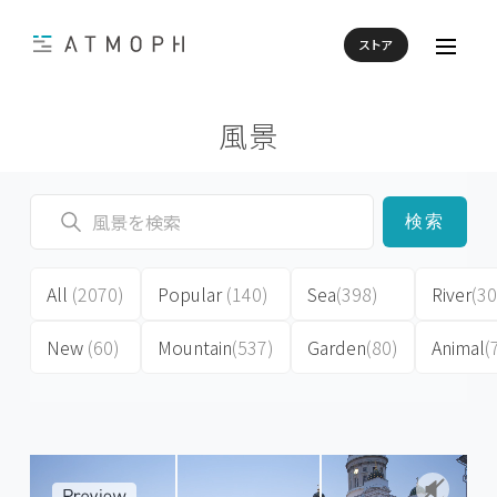
ストア
風景
検索
All
(2070)
Popular
(140)
Sea
(398)
River
(30
New
(60)
Mountain
(537)
Garden
(80)
Animal
(