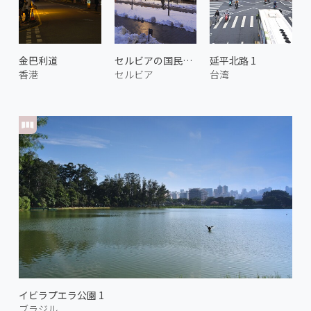
金巴利道
セルビアの国民議会
延平北路 1
香港
セルビア
台湾
イビラプエラ公園 1
ブラジル