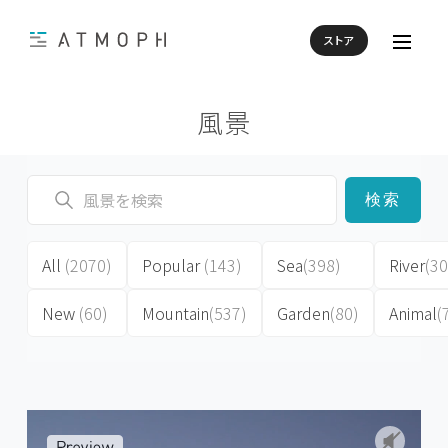
ストア
風景
検索
All
(2070)
Popular
(143)
Sea
(398)
River
(30
New
(60)
Mountain
(537)
Garden
(80)
Animal
(