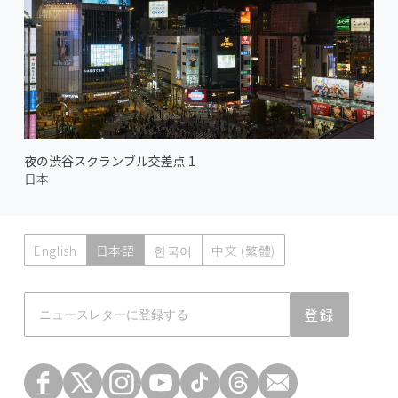
夜の渋谷スクランブル交差点 1
日本
English
日本語
한국어
中文 (繁體)
Atmoph News
登録