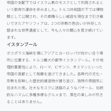
帝国の支配下ではイスラム教のモスクとして利用されると
いう数奇の運命を歩みました。トルコ共和国の下では博物
館として公開され、その素晴らしい威容を現在まで引き継
いできたアヤソフィアは、2つの宗教の色合いが共存した
類まれな世界遺産として、今も人々の関心を惹き続けてい
ます。
イスタンブール
ボスポラス海峡を境にアジアとヨーロッパが向かい合う場
所に位置する、トルコ最大の都市イスタンブール。その地
理的重要性により、ローマ、ビザンツ、オスマンといった
帝国の首都として発展を遂げてきました。各時代の文化・
宗教を反映した歴史的建造物が建ち並び、独特の雰囲気に
包まれた街。壮大なモスクに迷路のようなバザール、伝統
的なハマムに多種多様なグルメまで、滞在の楽しみが尽き
ることはありません。