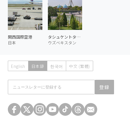
関西国際空港
タシュケントタワー 1
日本
ウズベキスタン
English
日本語
한국어
中文 (繁體)
Atmoph News
登録