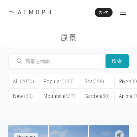
ストア
風景
検索
All
(2070)
Popular
(140)
Sea
(398)
River
(30
New
(60)
Mountain
(537)
Garden
(80)
Animal
(