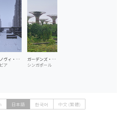
雪のノヴィ・ベオグラード 2
ガーデンズ・バイ・ザ・ベイ 1
ビア
シンガポール
h
日本語
한국어
中文 (繁體)