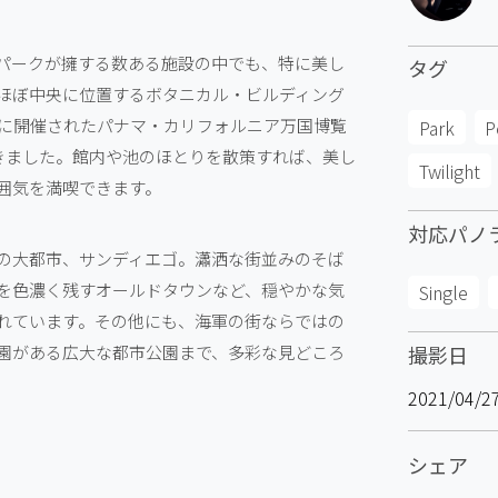
パークが擁する数ある施設の中でも、特に美し
タグ
ほぼ中央に位置するボタニカル・ビルディング
年に開催されたパナマ・カリフォルニア万国博覧
Park
P
できました。館内や池のほとりを散策すれば、美し
Twilight
囲気を満喫できます。
対応パノ
の大都市、サンディエゴ。瀟洒な街並みのそば
を色濃く残すオールドタウンなど、穏やかな気
Single
れています。その他にも、海軍の街ならではの
園がある広大な都市公園まで、多彩な見どころ
撮影日
2021/04/2
シェア