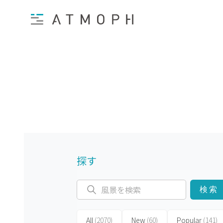
探す
検索
All
(2070)
New
(60)
Popular
(141)