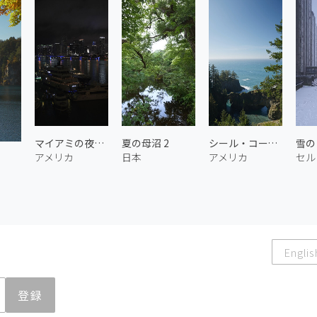
マイアミの夜景 1
夏の母沼 2
シール・コーブの天然橋 1
アメリカ
日本
アメリカ
セル
Englis
登録