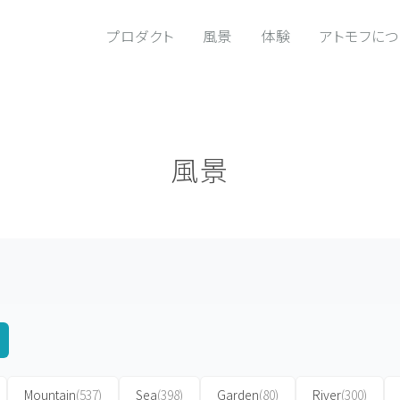
プロダクト
風景
体験
アトモフに
風景
Mountain
(537)
Sea
(398)
Garden
(80)
River
(300)