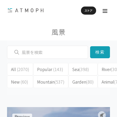
ストア
風景
検索
All
(2070)
Popular
(143)
Sea
(398)
River
(30
New
(60)
Mountain
(537)
Garden
(80)
Animal
(