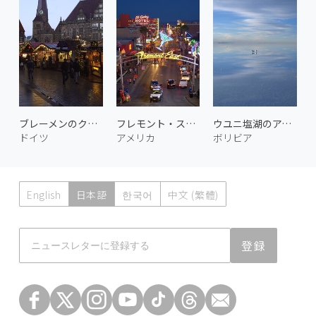
ブレーメンのクリスマスマーケット 2
フレモント・ストリート
ウユニ塩湖のアンデスカモメ
ドイツ
アメリカ
ボリビア
English
日本語
한국어
中文 (繁體)
Atmoph News
登録