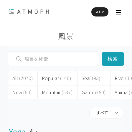
ストア
風景
検索
All
(2070)
Popular
(140)
Sea
(398)
River
(30
New
(60)
Mountain
(537)
Garden
(80)
Animal
(
すべて
Yoga
4