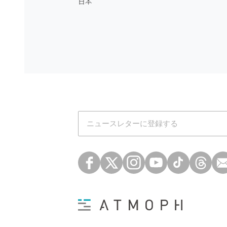
日本
Atmoph News