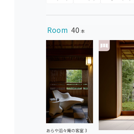
Room
40
本
あらや滔々庵の客室 3