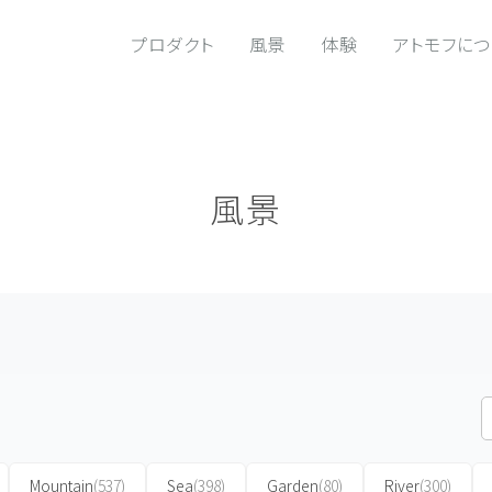
プロダクト
風景
体験
アトモフに
風景
Mountain
(537)
Sea
(398)
Garden
(80)
River
(300)