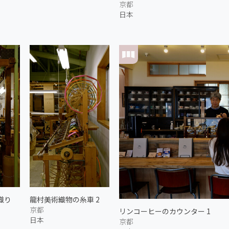
京都
日本
織り
龍村美術織物の糸車 2
京都
リンコーヒーのカウンター 1
日本
京都