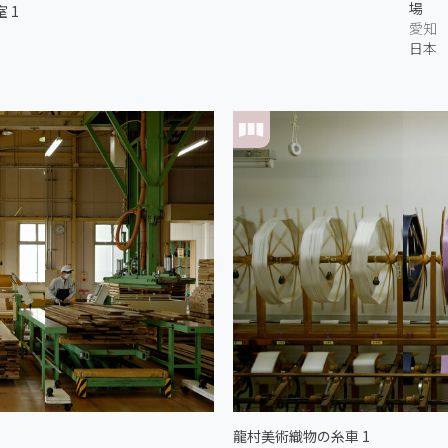
場
 1
愛知
日本
龍村美術織物の糸車 1