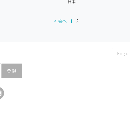
日本
< 前へ
1
2
Englis
登録