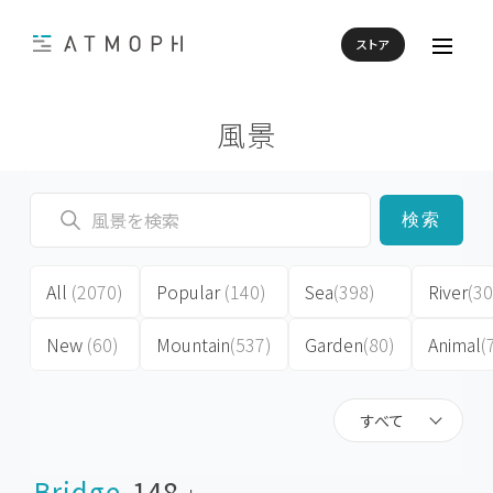
ストア
風景
検索
All
(2070)
Popular
(140)
Sea
(398)
River
(30
New
(60)
Mountain
(537)
Garden
(80)
Animal
(
すべて
Bridge
148