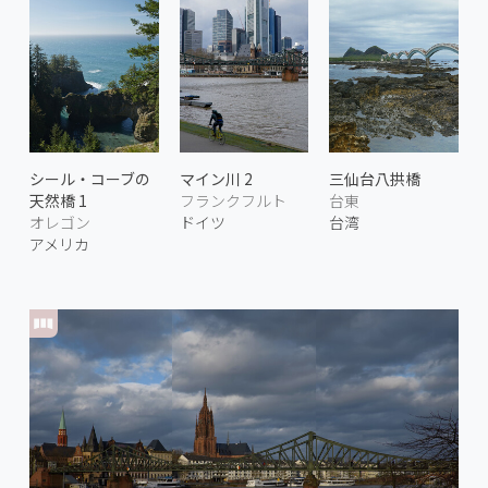
シール・コーブの
マイン川 2
三仙台八拱橋
天然橋 1
フランクフルト
台東
オレゴン
ドイツ
台湾
アメリカ