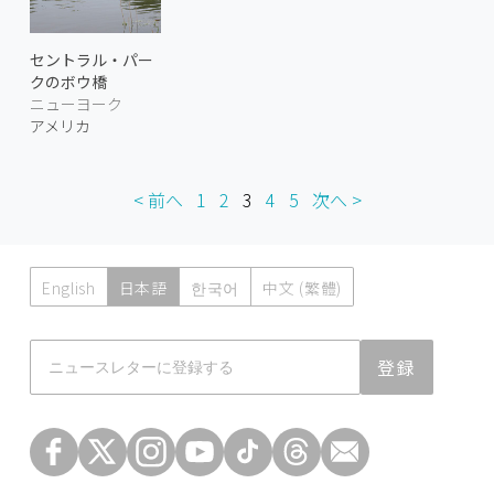
セントラル・パー
クのボウ橋
ニューヨーク
アメリカ
< 前へ
1
2
3
4
5
次へ >
English
日本語
한국어
中文 (繁體)
Atmoph News
登録