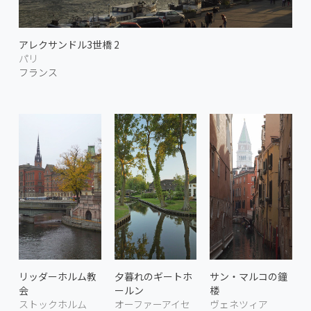
アレクサンドル3世橋 2
パリ
フランス
リッダーホルム教
夕暮れのギートホ
サン・マルコの鐘
会
ールン
楼
ストックホルム
オーファーアイセ
ヴェネツィア