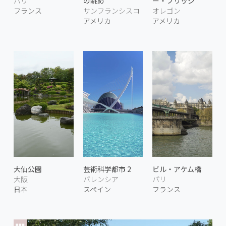
パリ
の眺め
ー・ブリッジ
フランス
サンフランシスコ
オレゴン
アメリカ
アメリカ
大仙公園
芸術科学都市 2
ビル・アケム橋
大阪
バレンシア
パリ
日本
スペイン
フランス