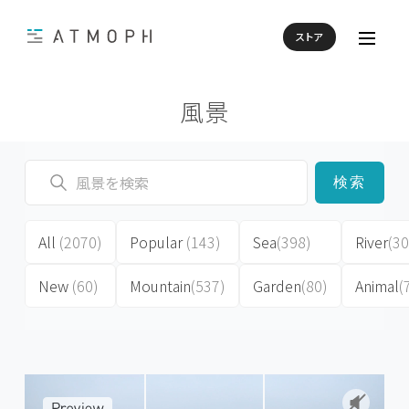
ストア
風景
検索
All
(2070)
Popular
(143)
Sea
(398)
River
(30
New
(60)
Mountain
(537)
Garden
(80)
Animal
(