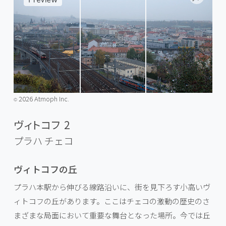
2026 Atmoph Inc.
©️
ヴィトコフ 2
プラハ
チェコ
ヴィトコフの丘
プラハ本駅から伸びる線路沿いに、街を見下ろす小高いヴ
ィトコフの丘があります。ここはチェコの激動の歴史のさ
まざまな局面において重要な舞台となった場所。今では丘