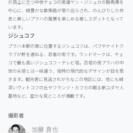
の頂上に立つ中世チェコの英雄ヤン・ジシュカの騎馬像を
中心に、緑豊かな散策路が張り巡らされ、のんびりした休
息と美しいプラハの風景を楽しめる癒しスポットとなって
います。
ジシュコフ
プラハ本駅の東に位置するジシュコフは、パブやナイトク
ラブが軒を連ねる、若者の街です。ランドマークは、チェ
コで最も高いジシュコフ・テレビ塔。百塔の街プラハの中
世の尖塔とは一味違う、独特の現代的なデザインが目を惹
きます。観光客に見逃されがちなこの地区には、他にも緑
深いヴィトコフの丘やフランツ・カフカの眠る新ユダヤ人
墓地など、密かな見どころが満載です。
撮影者
加藤 真也