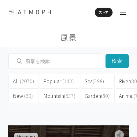
ストア
風景
検索
All
(2070)
Popular
(143)
Sea
(398)
River
(30
New
(60)
Mountain
(537)
Garden
(80)
Animal
(