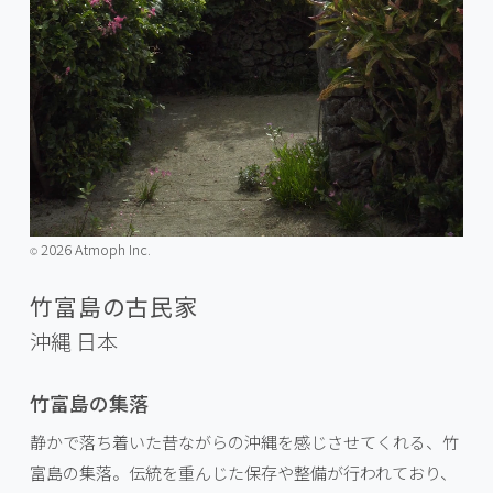
2026 Atmoph Inc.
©️
竹富島の古民家
沖縄
日本
竹富島の集落
静かで落ち着いた昔ながらの沖縄を感じさせてくれる、竹
富島の集落。伝統を重んじた保存や整備が行われており、