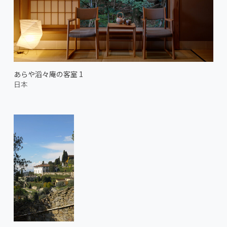
あらや滔々庵の客室 1
日本