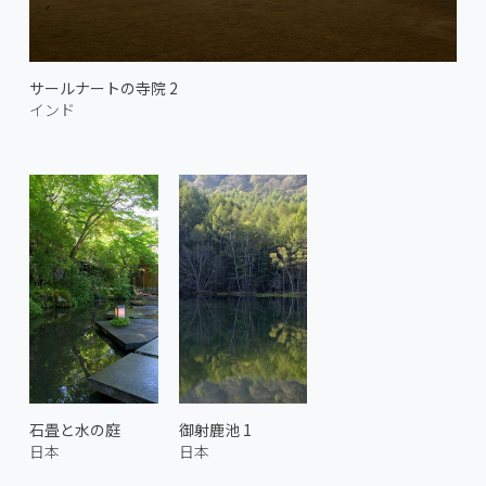
サールナートの寺院 2
インド
石畳と水の庭
御射鹿池 1
日本
日本