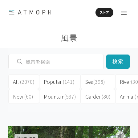
ストア
風景
検索
All
(2070)
Popular
(141)
Sea
(398)
River
(30
New
(60)
Mountain
(537)
Garden
(80)
Animal
(