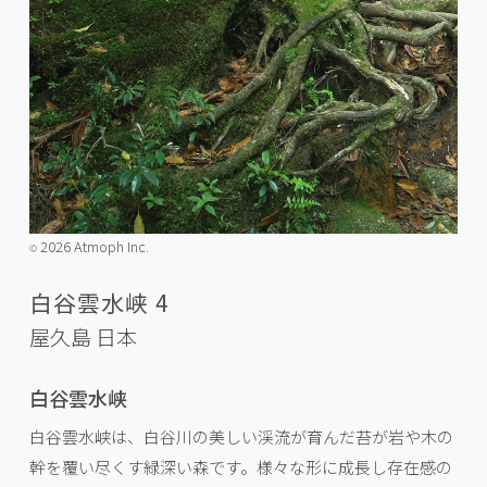
2026 Atmoph Inc.
©️
白谷雲水峡 4
屋久島
日本
白谷雲水峡
白谷雲水峡は、白谷川の美しい渓流が育んだ苔が岩や木の
幹を覆い尽くす緑深い森です。様々な形に成長し存在感の