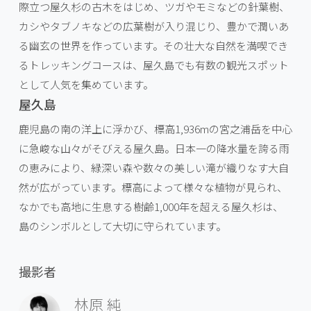
際立つ屋久杉の古木をはじめ、ツガやモミなどの針葉樹、
カシやタブノキなどの広葉樹が入り混じり、豊かで潤いあ
る幽玄の世界を作っています。その壮大な自然を満喫でき
るトレッキングコースは、屋久島でも有数の観光スポット
として人気を集めています。
屋久島
鹿児島の南の洋上に浮かび、標高1,936mの宮之浦岳を中心
に急峻な山々がそびえる屋久島。日本一の降水量を誇る雨
の恵みにより、緑深い森や数々の美しい滝が織りなす大自
然が広がっています。標高によって様々な植物が見られ、
なかでも高地に生息する樹齢1,000年を超える屋久杉は、
島のシンボルとして大切に守られています。
撮影者
林原 純