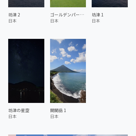
坊津 2
ゴールデンパームカントリークラブ
坊津 1
日本
日本
日本
坊津の星空
開聞岳 1
日本
日本