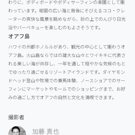
わりに、ボディボードやボディサーフィンの楽園として賑
わっています。紺碧の広い海と背後にそびえるココ・クレ
ーターの爽快な風景を眺めながら、砂の上でのんびり日光
浴やバーベキューを楽しむのもよさそうです。
オアフ島
ハワイの州都ホノルルがあり、観光の中心として賑わうオ
アフ島。火山島ならではの雄大な山々とワイキキに代表さ
れる美しい海が共存し、一年を通して穏やかな気候のもと
でゆったり過ごせるリゾートアイランドです。ダイヤモン
ドヘッド登山や牧場での乗馬体験、ノースショアでのサー
フィンにマーケットやモールでのショッピングまで、お好
みの過ごし方でオアフの自然と文化を満喫できます。
撮影者
加藤 真也