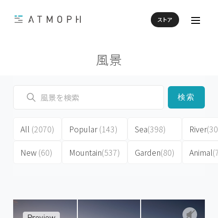
ストア
風景
検索
All
(2070)
Popular
(143)
Sea
(398)
River
(30
New
(60)
Mountain
(537)
Garden
(80)
Animal
(