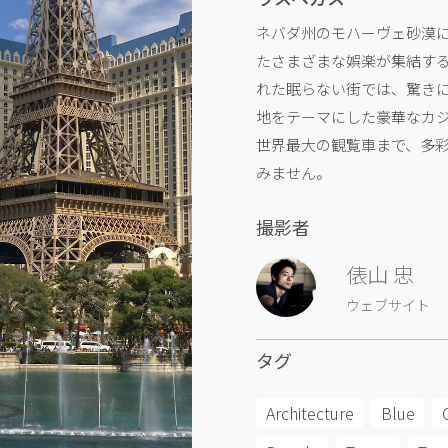
ネバダ州のモハーヴェ砂漠
たさまざまな娯楽が集結す
れた眠らない街では、驚き
地をテーマにした豪華なカ
世界最大の観覧車まで、多
みません。
撮影者
俵山 忠
ウェブサイト
タグ
Architecture
Blue