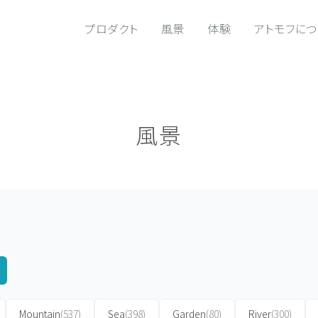
プロダクト
風景
体験
アトモフに
風景
Mountain
(537)
Sea
(398)
Garden
(80)
River
(300)