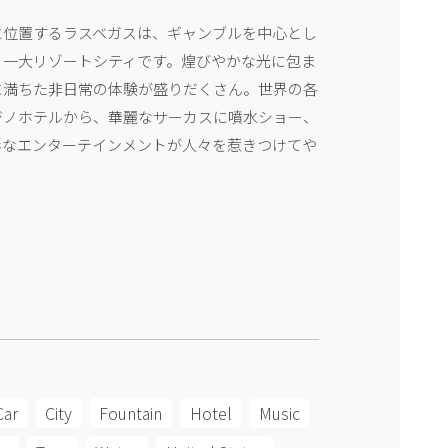
に位置するラスベガスは、ギャンブルを中心とし
る一大リゾートシティです。煌びやかな光に包ま
に満ちた非日常の体験が盛りだくさん。世界の各
ジノホテルから、華麗なサーカスに噴水ショー、
彩なエンターテインメントが人々を惹きつけてや
Car
City
Fountain
Hotel
Music