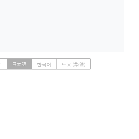
h
日本語
한국어
中文 (繁體)