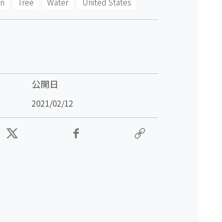
n
Tree
Water
United States
公開日
2021/02/12