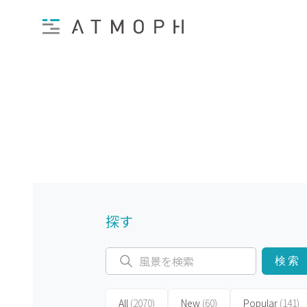
探す
検索
All
(2070)
New
(60)
Popular
(141)