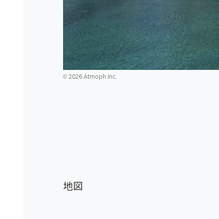
2026 Atmoph Inc.
©️
地図