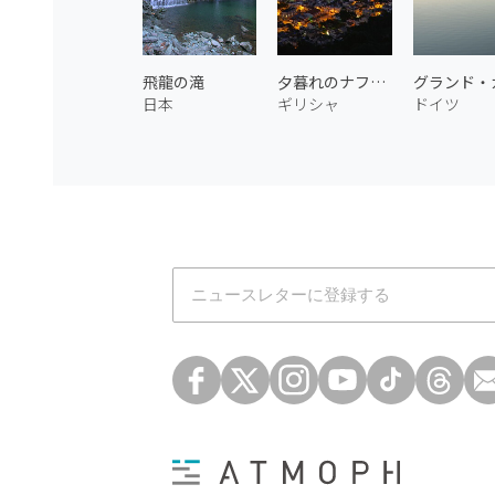
飛龍の滝
夕暮れのナフプリオ 1
日本
ギリシャ
ドイツ
Atmoph News