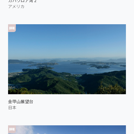
カハウロア湾 2
アメリカ
金甲山展望台
日本