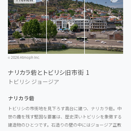
2026 Atmoph Inc.
©️
ナリカラ砦とトビリシ旧市街 1
トビリシ
ジョージア
ナリカラ砦
トビリシの市街地を見下ろす高台に建つ、ナリカラ砦。中
世の趣を残す堅固な要塞は、歴史深いトビリシを象徴する
建造物のひとつです。石造りの壁の中にはジョージア正教