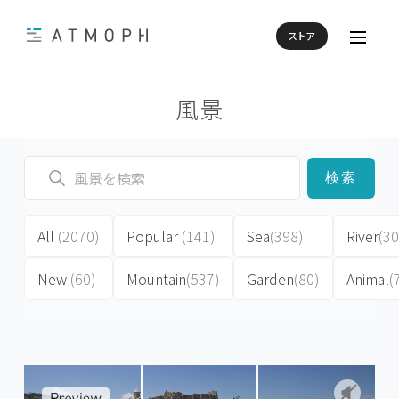
ストア
風景
検索
All
(2070)
Popular
(141)
Sea
(398)
River
(30
New
(60)
Mountain
(537)
Garden
(80)
Animal
(