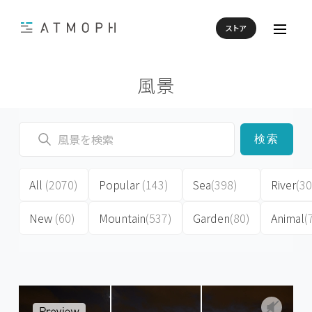
ストア
風景
検索
All
(2070)
Popular
(143)
Sea
(398)
River
(30
New
(60)
Mountain
(537)
Garden
(80)
Animal
(