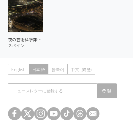
夜の芸術科学都市 2
スペイン
English
日本語
한국어
中文 (繁體)
Atmoph News
登録