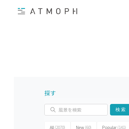
探す
検索
All
(2070)
New
(60)
Popular
(141)