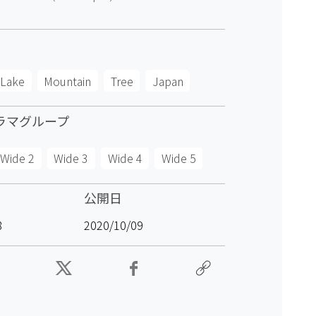
Lake
Mountain
Tree
Japan
ラマグループ
Wide 2
Wide 3
Wide 4
Wide 5
公開日
8
2020/10/09