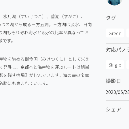
、水月湖（すいげつこ）、菅湖（すがこ）、
タグ
5つの湖から成る三方五湖。三方湖は淡水、日向
の湖もそれぞれ海水と淡水の比率が異なってお
Green
徴です。
対応パノ
産物を納める御食国（みけつくに）として栄え
Single
て発展し、京都へと海産物を運ぶルートは鯖街
影を残す宿場町が佇んでいます。海の幸の宝庫
撮影日
名勝にも恵まれています。
2020/06/2
シェア