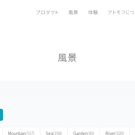
プロダクト
風景
体験
アトモフに
風景
Mountain
(537)
Sea
(398)
Garden
(80)
River
(300)