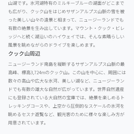
山湖です。氷河湖特有のミルキーブルーの湖面がどこまで
も広がり、クック山をはじめサザンアルプス山脈の雪を被
った美しい山々の遠景と相まって、ニュージーランドでも
有数の絶景を生み出しています。マウント・クック・ビレ
ッジへと続く湖沿いのハイウェイでは、そんな素晴らしい
風景を眺めながらのドライブを楽しめます。
クック山周辺
ニュージーランド南島を縦断するサザンアルプス山脈の最
高峰、標高3,724mのクック山。この山を中心に、周囲には
数々の高山や広大な氷河、美しい湖など、ニュージーラン
ドでも有数の雄大な自然が広がっています。世界自然遺産
にも登録されている大自然の宝庫では、絶景を楽しめるト
レッキングコースや、上空から圧倒的なスケールの氷河を
眺めるセスナ遊覧など、観光客のために様々な楽しみ方が
用意されています。