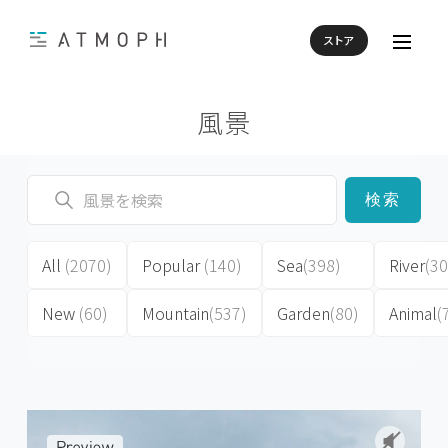
ストア
風景
検索
All
(2070)
Popular
(140)
Sea
(398)
River
(30
New
(60)
Mountain
(537)
Garden
(80)
Animal
(