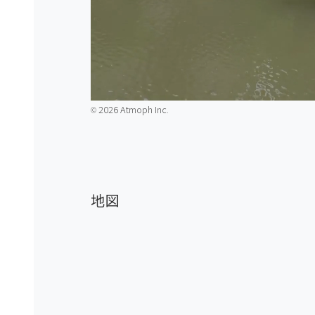
2026 Atmoph Inc.
©️
地図