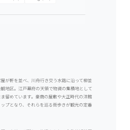
家屋が軒を並べ、川舟行き交う水路に沿って柳並
美観地区。江戸幕府の天領で物資の集積地として
まま留めています。豪商の屋敷や大正時代の洋館
ョップとなり、それらを巡る街歩きが観光の定番