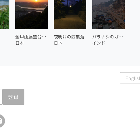
金甲山展望台からの夕日
夜明けの西集落
バラナシのガート 2
日本
日本
インド
Englis
登録