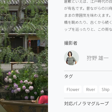
倉敷といえば、江戸時代の
が有名です。昔ながらの川
ままの雰囲気を味わえます
橋を眺めたり、古くから続
ップを巡ったりと、この街
撮影者
狩野 雄一
タグ
Flower
River
Ship
対応パノラマグループ