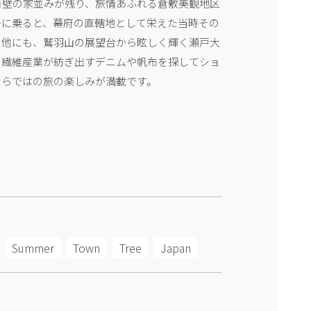
白壁の家並みが残り、旅情あふれる倉敷美観地区
舟に乗ると、幕府の直轄地として栄えた当時その
。他にも、鷲羽山の展望台から眩しく輝く瀬戸大
く繊維産業が紡ぎ出すデニムや帆布を探してショ
ならではの旅の楽しみが満載です。
Summer
Town
Tree
Japan