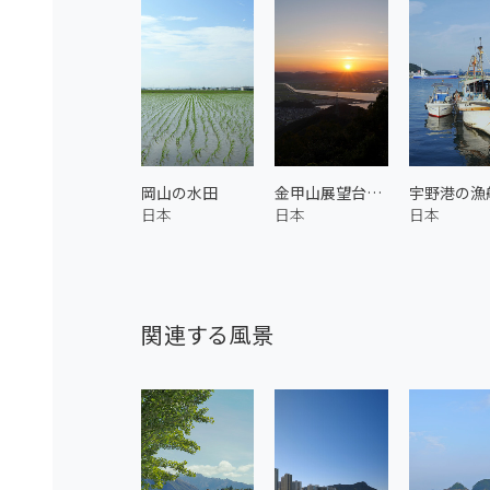
岡山の水田
金甲山展望台からの夕日
宇野港の漁
日本
日本
日本
関連する風景