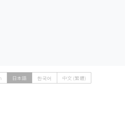
h
日本語
한국어
中文 (繁體)