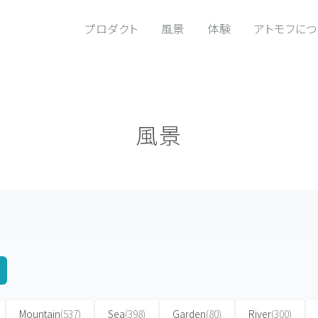
プロダクト
風景
体験
アトモフに
風景
Mountain
(537)
Sea
(398)
Garden
(80)
River
(300)