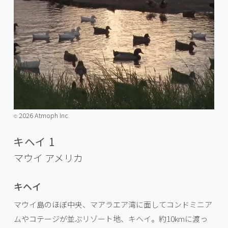
2026 Atmoph Inc.
©️
キヘイ 1
マウイ
アメリカ
キヘイ
マウイ島のほぼ中央、マアラエア湾に面してコンドミニア
ムやコテージが並ぶリゾート地、キヘイ。約10kmに渡っ