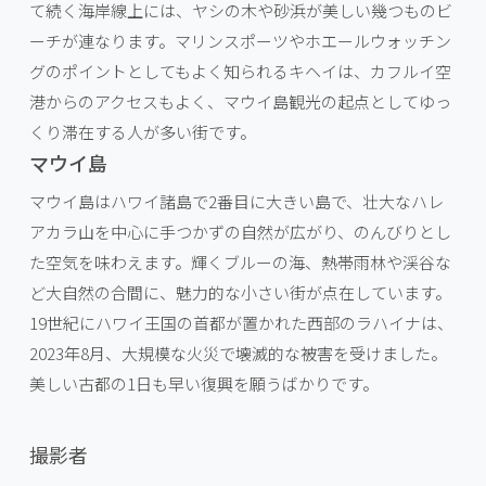
て続く海岸線上には、ヤシの木や砂浜が美しい幾つものビ
ーチが連なります。マリンスポーツやホエールウォッチン
グのポイントとしてもよく知られるキヘイは、カフルイ空
港からのアクセスもよく、マウイ島観光の起点としてゆっ
くり滞在する人が多い街です。
マウイ島
マウイ島はハワイ諸島で2番目に大きい島で、壮大なハレ
アカラ山を中心に手つかずの自然が広がり、のんびりとし
た空気を味わえます。輝くブルーの海、熱帯雨林や渓谷な
ど大自然の合間に、魅力的な小さい街が点在しています。
19世紀にハワイ王国の首都が置かれた西部のラハイナは、
2023年8月、大規模な火災で壊滅的な被害を受けました。
美しい古都の1日も早い復興を願うばかりです。
撮影者