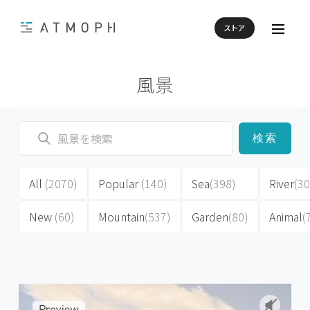
ストア
風景
検索
All
(2070)
Popular
(140)
Sea
(398)
River
(30
New
(60)
Mountain
(537)
Garden
(80)
Animal
(