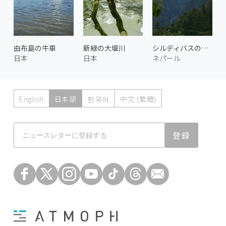
由布島の牛車
新緑の大堰川
シルディバスの渓谷 1
日本
日本
ネパール
English
日本語
한국어
中文 (繁體)
Atmoph News
登録