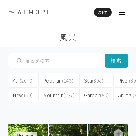
ストア
風景
検索
All
(2070)
Popular
(143)
Sea
(398)
River
(30
New
(60)
Mountain
(537)
Garden
(80)
Animal
(