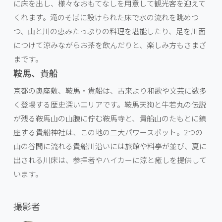
に床を出し、様々なおもてなしを用意して観光客を迎えて
くれます。滝のそばに設けられた床で水の流れを眺めつ
つ、山と川の恵みたっぷりの料理を堪能したり、足を川面
につけて涼みながらお茶を飲んだりと、楽しみ方もさまざ
まです。
鞍馬、貴船
京都の奥座敷、鞍馬・貴船は、古来より和歌や文芸に数多
く登場する歴史深いエリアです。鞍馬天狗と牛若丸の伝説
が残る鞍馬山の山腹に佇む鞍馬寺と、貴船山のたもとに鎮
座する貴船神社は、この地の二大パワースポット。2つの
山の谷間に流れる貴船川沿いには旅館や料亭が並び、夏に
出される川床は、参拝者やハイカーに涼と癒しを提供して
います。
撮影者