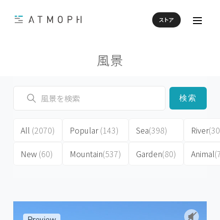
ストア
風景
検索
All
(2070)
Popular
(143)
Sea
(398)
River
(30
New
(60)
Mountain
(537)
Garden
(80)
Animal
(