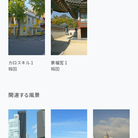
カロスキル 1
景福宮 1
韓国
韓国
関連する風景