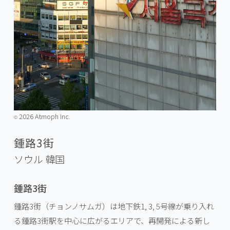
2026 Atmoph Inc.
©️
鍾路3街
ソウル
韓国
鍾路3街
鍾路3街（チョンノサムガ）は地下鉄1, 3, 5号線が乗り入れ
る鍾路3街駅を中心に広がるエリアで、再開発による新し