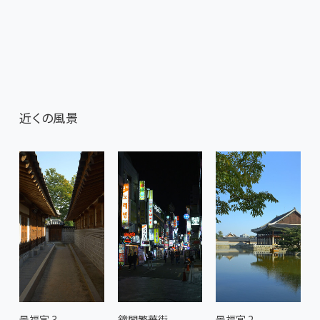
近くの風景
景福宮 3
鐘閣繁華街
景福宮 2