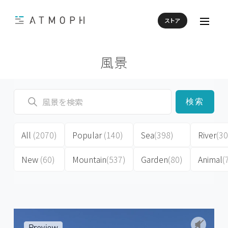
ストア
風景
検索
All
(2070)
Popular
(140)
Sea
(398)
River
(30
New
(60)
Mountain
(537)
Garden
(80)
Animal
(