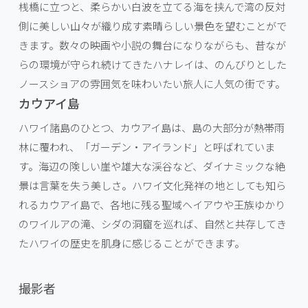
桟橋に立つと、柔らかい白波を立てる海を挟んで湾の反対
側に美しい山々が織り成す素晴らしい景色を望むことがで
きます。数々の映画や小説の舞台になりながらも、昔なが
らの環境が守られ続けてきたハナレイは、のんびりとした
ノースショアの雰囲気を味わいたい旅人に人気の街です。
カウアイ島
ハワイ諸島のひとつ、カウアイ島は、島の大部分が熱帯雨
林に覆われ、「ガーデン・アイランド」と呼ばれていま
す。海辺の険しい崖や雄大な渓谷など、ダイナミックな絶
景は言葉を失う美しさ。ハワイ文化発祥の地としても知ら
れるカウアイ島で、各地に残る聖域ヘイアウや王族ゆかり
のワイルアの滝、シダの洞窟を巡れば、自然と共存してき
たハワイの歴史を肌身に感じることができます。
撮影者