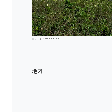
2026 Atmoph Inc.
©️
地図