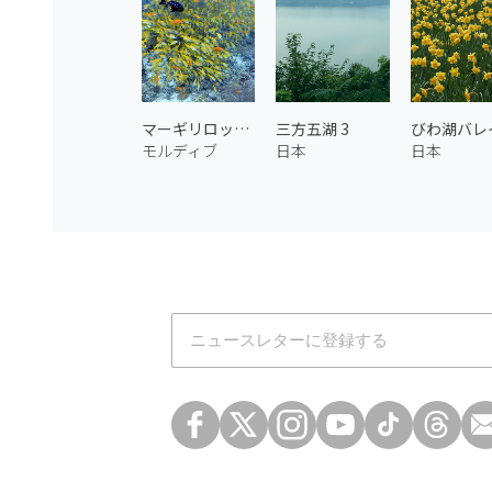
マーギリロックの海中
三方五湖 3
モルディブ
日本
日本
Atmoph News