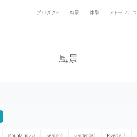
プロダクト
風景
体験
アトモフに
風景
Mountain
(537)
Sea
(398)
Garden
(80)
River
(300)