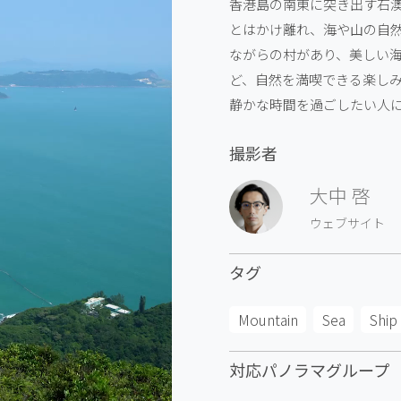
香港島の南東に突き出す石
とはかけ離れ、海や山の自
ながらの村があり、美しい
ど、自然を満喫できる楽し
静かな時間を過ごしたい人
撮影者
大中 啓
ウェブサイト
タグ
Mountain
Sea
Ship
対応パノラマグループ