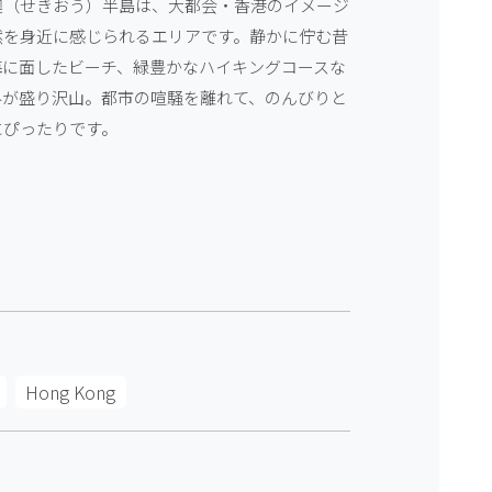
澳（せきおう）半島は、大都会・香港のイメージ
然を身近に感じられるエリアです。静かに佇む昔
海に面したビーチ、緑豊かなハイキングコースな
みが盛り沢山。都市の喧騒を離れて、のんびりと
にぴったりです。
Hong Kong