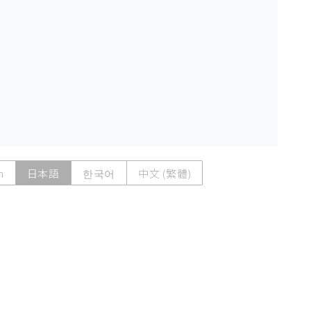
h
日本語
한국어
中文 (繁體)