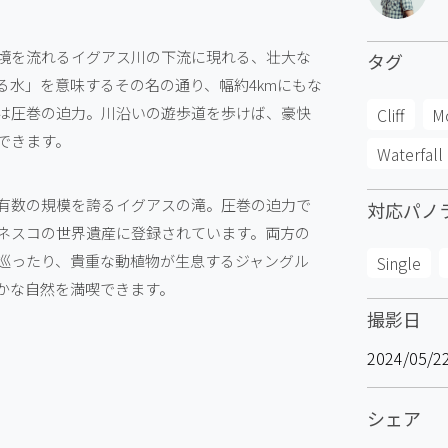
境を流れるイグアス川の下流に現れる、壮大な
タグ
る水」を意味するその名の通り、幅約4kmにもな
は圧巻の迫力。川沿いの遊歩道を歩けば、豪快
Cliff
M
できます。
Waterfall
有数の規模を誇るイグアスの滝。圧巻の迫力で
対応パノ
ネスコの世界遺産に登録されています。両方の
巡ったり、貴重な動植物が生息するジャングル
Single
かな自然を満喫できます。
撮影日
2024/05/2
シェア