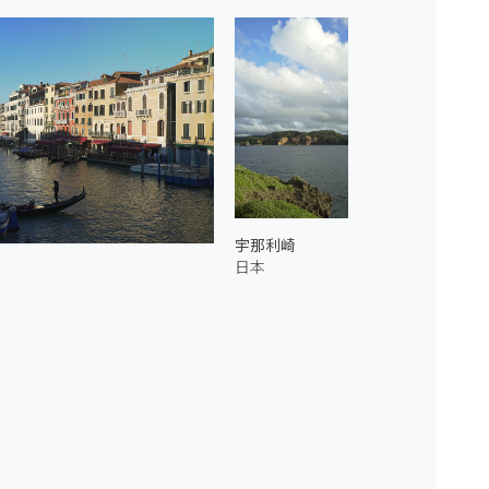
宇那利崎
日本