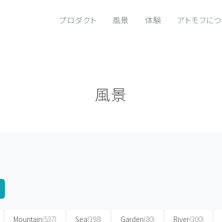
プロダクト
風景
体験
アトモフに
風景
Mountain
(537)
Sea
(398)
Garden
(80)
River
(300)