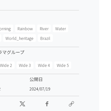
orning
Rainbow
River
Water
World_heritage
Brazil
ラマグループ
Wide 2
Wide 3
Wide 4
Wide 5
公開日
2
2024/07/19