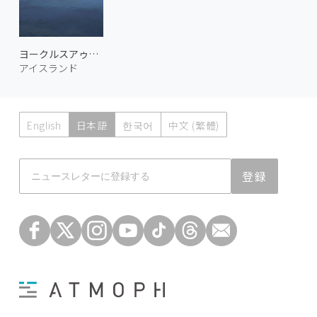
ヨークルスアゥルロゥン氷河湖 2
アイスランド
English
日本語
한국어
中文 (繁體)
Atmoph News
登録