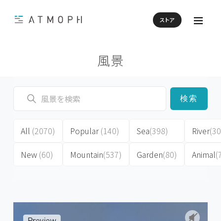
ストア
風景
検索
All
(2070)
Popular
(140)
Sea
(398)
River
(30
New
(60)
Mountain
(537)
Garden
(80)
Animal
(