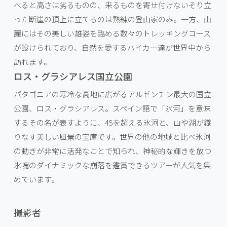
べると高さは劣るものの、来るものを寄せ付けないそり立
った断崖の頂上に立てるのは熟練の登山家のみ。一方、山
麓にはその美しい雄姿を臨める数々のトレッキングコース
が設けられており、自然を愛するハイカー達が世界中から
訪れます。
ロス・グラシアレス国立公園
パタゴニアの寒冷な高地に広がるアルゼンチン最大の国立
公園、ロス・グラシアレス。スペイン語で「氷河」を意味
するその名が表すように、45を超える氷河と、山や湖が織
りなす美しい風景の宝庫です。世界の他の地域と比べ氷河
の動きが非常に活発なことで知られ、神秘的な輝きを放つ
氷塊のダイナミックな崩落を鑑賞できるツアーが人気を集
めています。
撮影者