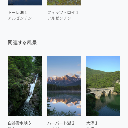
トーレ湖 1
フィッツ・ロイ 1
アルゼンチン
アルゼンチン
関連する風景
白谷雲水峡 5
ハーバート湖 2
大潭 1