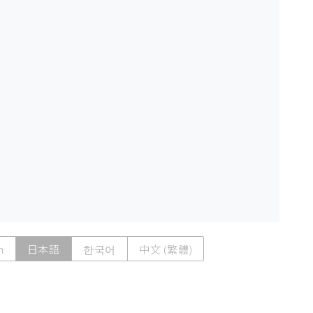
h
日本語
한국어
中文 (繁體)