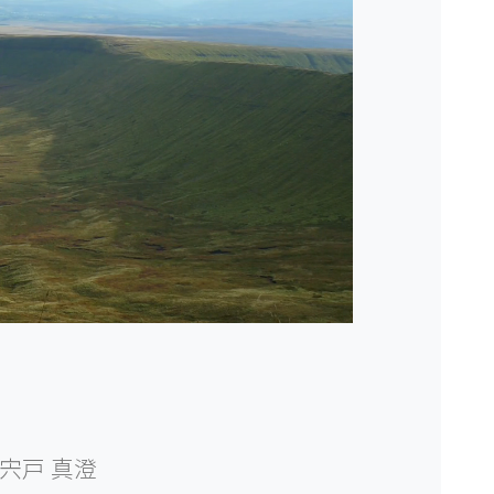
宍戸 真澄