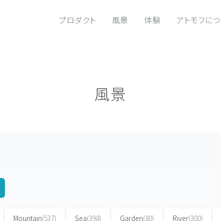
プロダクト
風景
体験
アトモフに
風景
Mountain
(537)
Sea
(398)
Garden
(80)
River
(300)