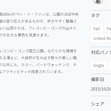
886mのペン・イ・ファンは、公園のほぼ中央
タグ
道は登り応えがあるものの、歩きやすく整備さ
ない山頂からは、ブレコンビーコンズの山々と
Fall
Fi
での壮大な景色を見渡せます。
United K
レコンビーコンズ国立公園。なだらかな稜線を
対応パノ
ちる滝など、大自然が生み出す数々の美しい風
グ以外にも、カヌー、バードウォッチング、ホ
Single
なアクティビティが用意されています。
撮影日
2015/10/2
シェア