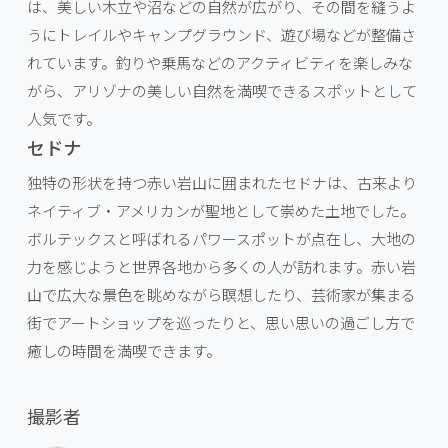
は、美しい木立や沼などの自然が広がり、その間を縫うよ
うにトレイルやキャンプグラウンド、遊び場などが整備さ
れています。釣りや乗馬などのアクティビティを楽しみな
がら、アリゾナの美しい自然を満喫できるスポットとして
人気です。
セドナ
独特の形状を持つ赤い岩山に囲まれたセドナは、古来より
ネイティブ・アメリカンが聖地として崇めた土地でした。
ボルテックスと呼ばれるパワースポットが点在し、大地の
力を感じようと世界各地から多くの人が訪れます。赤い岩
山で広大な景色を眺めながら瞑想したり、芸術家が集まる
街でアートショップを巡ったりと、思い思いの過ごし方で
癒しの時間を満喫できます。
撮影者