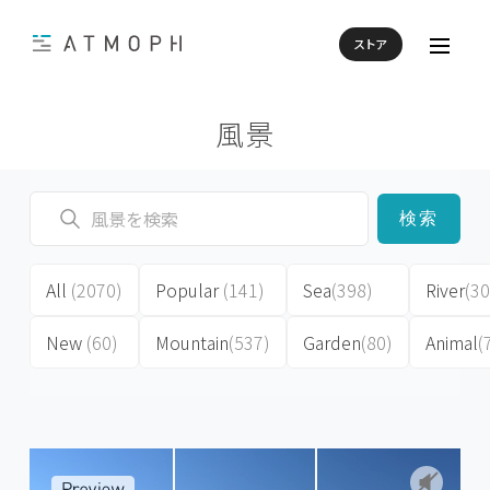
ストア
風景
検索
All
(2070)
Popular
(141)
Sea
(398)
River
(30
New
(60)
Mountain
(537)
Garden
(80)
Animal
(