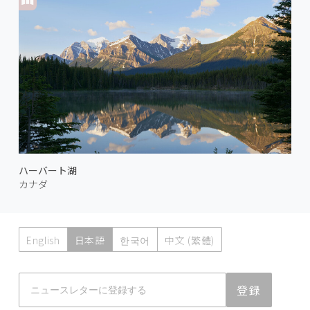
ハーバート湖
カナダ
English
日本語
한국어
中文 (繁體)
Atmoph News
登録