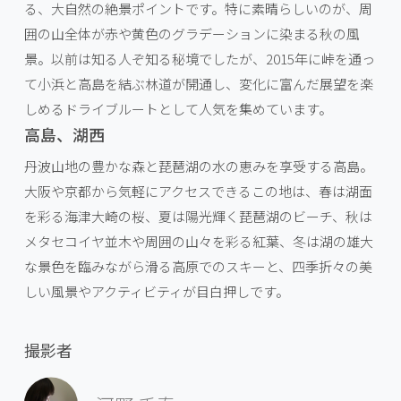
る、大自然の絶景ポイントです。特に素晴らしいのが、周
囲の山全体が赤や黄色のグラデーションに染まる秋の風
景。以前は知る人ぞ知る秘境でしたが、2015年に峠を通っ
て小浜と高島を結ぶ林道が開通し、変化に富んだ展望を楽
しめるドライブルートとして人気を集めています。
高島、湖西
丹波山地の豊かな森と琵琶湖の水の恵みを享受する高島。
大阪や京都から気軽にアクセスできるこの地は、春は湖面
を彩る海津大崎の桜、夏は陽光輝く琵琶湖のビーチ、秋は
メタセコイヤ並木や周囲の山々を彩る紅葉、冬は湖の雄大
な景色を臨みながら滑る高原でのスキーと、四季折々の美
しい風景やアクティビティが目白押しです。
撮影者