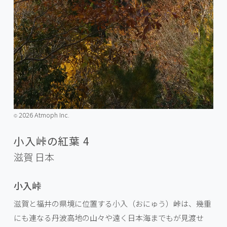
2026 Atmoph Inc.
©️
小入峠の紅葉 4
滋賀
日本
小入峠
滋賀と福井の県境に位置する小入（おにゅう）峠は、幾重
にも連なる丹波高地の山々や遠く日本海までもが見渡せ