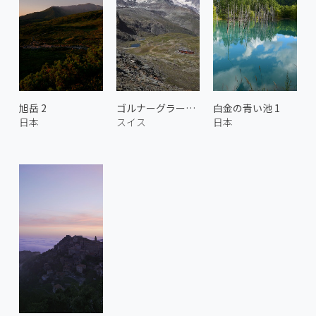
旭岳 2
ゴルナーグラート鉄道 4
白金の青い池 1
日本
スイス
日本