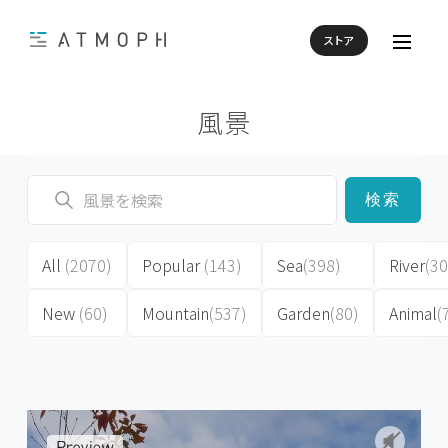
ストア
風景
検索
All
(2070)
Popular
(143)
Sea
(398)
River
(30
New
(60)
Mountain
(537)
Garden
(80)
Animal
(