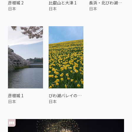
彦根城 2
比叡山と大津 1
長浜・北びわ湖大花火大会 1
日本
日本
日本
彦根城 1
びわ湖バレイのスイセンの丘 1
日本
日本